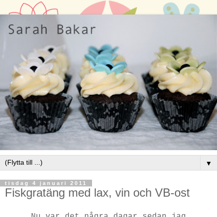
▼
tisdag 4 januari 2011
Fiskgratäng med lax, vin och VB-ost
Nu var det några dagar sedan jag